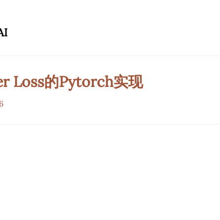
AI
er Loss的Pytorch实现
6