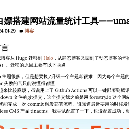
白嫖搭建网站流量统计工具——uma
4 01:29
博客
label
前言
博客从 Hugo 迁移到
Halo
，从静态博客又回到了动态博客的怀
ress）。迁移的原因主要有以下两点：
go 主题很多，但是想要换/升级一个主题却很难，因为每个主题的
rver 失败的苦只能说懂得都懂；
起来比较麻烦，虽说用上了 Github Actions 可以一键部署
rkdown 文件的git提交，这个提交我之前是用 forestry.i
就能完成一次 commit 触发部署流程。谁知道最近要用的时候发现 f
adless CMS 产品 tinacms。我尝试配置了一下，也没配置成