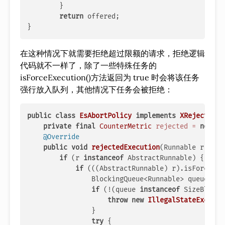
	}

return
 offered;

在这种情况下就需要拒绝超过限额的请求，拒绝逻辑
代码就不一样了，除了一些特殊任务的
isForceExecution()方法返回为 true 时会将该任务
强行放入队列，其他情况下任务会被拒绝：
public
class
EsAbortPolicy
implements
XRejectedEx
private
final
CounterMetric
rejected
=
new
Co
@Override
public
void
rejectedExecution
(Runnable r, Thr
if
 (r 
instanceof
 AbstractRunnable) {

if
 (((AbstractRunnable) r).isForceExec
                BlockingQueue<Runnable> queue = e
if
 (!(queue 
instanceof
 SizeBlocki
throw
new
IllegalStateExcepti
                }

try
 {
