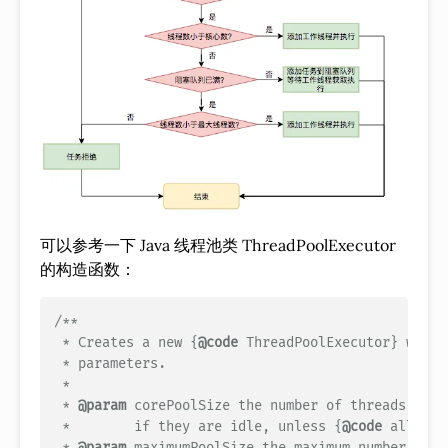
可以参考一下 Java 线程池类 ThreadPoolExecutor
的构造函数：
/**

 * Creates a new {
@code
 ThreadPoolExecutor} with 
 * parameters.

 *

 * 
@param
 corePoolSize the number of threads to k
 *        if they are idle, unless {
@code
 allowCo
 * 
@param
 maximumPoolSize the maximum number of t