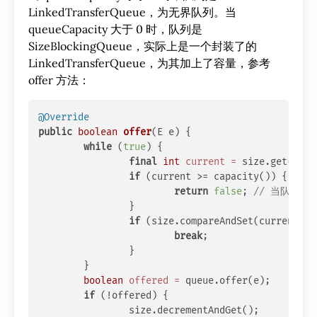
LinkedTransferQueue，为无界队列。当
queueCapacity 大于 0 时，队列是
SizeBlockingQueue，实际上是一个封装了的
LinkedTransferQueue，为其加上了容量，参考
offer 方法：
@Override
public
boolean
offer
(E e)
 {

while
 (
true
) {

final
int
current
=
 size.get();

if
 (current >= capacity()) {

return
false
; 
// 当队列
		}

if
 (size.compareAndSet(current, 
1
break
;

		}

	}

boolean
offered
=
 queue.offer(e);

if
 (!offered) {

		size.decrementAndGet();
