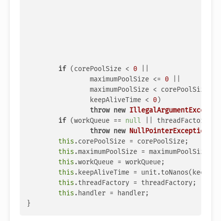
						  TimeUnit unit,

						  BlockingQueue<Runnable> workQueue,

						  ThreadFactory threadFactory,

	
if
 (corePoolSize < 
0
 ||

		maximumPoolSize <= 
0
 ||

		maximumPoolSize < corePoolSize ||

		keepAliveTime < 
0
)

throw
new
IllegalArgumentExceptio
if
 (workQueue == 
null
 || threadFactory ==
throw
new
NullPointerException
();

this
.corePoolSize = corePoolSize;

this
.maximumPoolSize = maximumPoolSize;

this
.workQueue = workQueue;

this
.keepAliveTime = unit.toNanos(keepAliv
this
.threadFactory = threadFactory;

this
.handler = handler;
