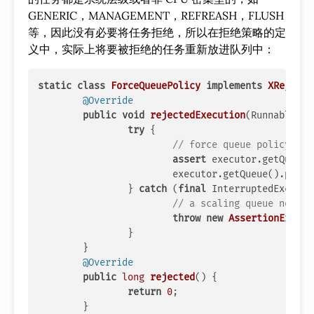
GENERIC，MANAGEMENT，REFREASH，FLUSH
等，因此没有必要将任务拒绝，所以在拒绝策略的定
义中，实际上将要被拒绝的任务重新放进队列中：
static
class
ForceQueuePolicy
implements
XRejecte
@Override
public
void
rejectedExecution
(Runnable r,
try
 {

// force queue policy sho
assert
 executor.getQueue(
			executor.getQueue().put(r);

		} 
catch
 (
final
 InterruptedExcepti
// a scaling queue never 
throw
new
AssertionError
(
		}

	}

@Override
public
long
rejected
()
 {

return
0
;

	}
