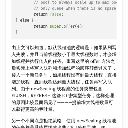
// pool to always scale up to max pool si
// only queue when there is no spare capa
return
false
;

} 
else
 {

return
super
.offer(e);

由上文可以知道，默认线程池的逻辑是：如果队列写
入失败，并且当前线程数小于最大线程数时，才会增
加线程并执行传入的任务。重写这里的 offer 方法之
后实际上将写入队列和增加线程的顺序颠倒过来了，
传入一个新任务时，如果线程没有到最大线程，直接
增加线程，直到线程达到最大线程，任务再写入队
列。由于 newScaling 线程池的任务类型包含
FLUSH，REFRESH 这些 IO 密集型任务，这样处理
的原因比较显而易见了————提前增大线程数量可
以获得更高的吞吐量。
另一个不同点是拒绝策略，使用 newScaling 线程池
的任务都是系统层级或者非 CPU 密集型的，如