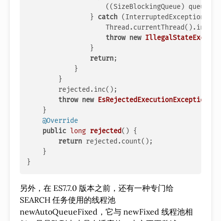
                    ((SizeBlockingQueue) queue).f
                } 
catch
 (InterruptedException e) {
                    Thread.currentThread().interru
throw
new
IllegalStateExcepti
                }

return
;

            }

        }

        rejected.inc();

throw
new
EsRejectedExecutionException
(
"r
    }

@Override
public
long
rejected
()
 {

return
 rejected.count();

    }

另外，在 ES7.7.0 版本之前，还有一种专门给
SEARCH 任务使用的线程池
newAutoQueueFixed，它与 newFixed 线程池相