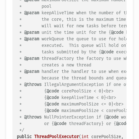
 *        pool

 * 
@param
 keepAliveTime when the number of thread
 *        the core, this is the maximum time that
 *        will wait for new tasks before terminati
 * 
@param
 unit the time unit for the {
@code
 keepA
 * 
@param
 workQueue the queue to use for holding 
 *        executed.  This queue will hold only th
 *        tasks submitted by the {
@code
 execute} 
 * 
@param
 threadFactory the factory to use when th
 *        creates a new thread

 * 
@param
 handler the handler to use when executio
 *        because the thread bounds and queue cap
 * 
@throws
 IllegalArgumentException if one of the
 *         {
@code
 corePoolSize < 0}<br>

 *         {
@code
 keepAliveTime < 0}<br>

 *         {
@code
 maximumPoolSize <= 0}<br>

 *         {
@code
 maximumPoolSize < corePoolSize}

 * 
@throws
 NullPointerException if {
@code
 workQueu
 *         or {
@code
 threadFactory} or {
@code
 han
 */
public
ThreadPoolExecutor
(
int
 corePoolSize,
