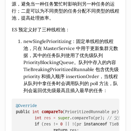
源，避免当一种任务繁忙时影响到另一种任务的运
行；二是可以为不同类型的任务分配不同类型的线程
池，提高处理效率。
ES 预定义好了三种线程池：
newSinglePrioritizing：固定单线程的线程
池，只在 MasterService 中用于更新集群元数
据，其中的任务队列使用了优先级队列
PriorityBlockingQueue。队列中存入的内容
TieBreakingPrioritizedRunnable 包含优先级
priority 和插入顺序 insertionOrder，当线程
从队列中拿任务时会调用队列的 poll 方法，队
列会返回优先级最高且插入最早的任务：
@Override
public
int
compareTo
(PrioritizedRunnable pr)
 {

int
res
=
super
.compareTo(pr); 
// 父类的调用
if
 (res != 
0
 || !(pr 
instanceof
 TieBreaki
return
 res;
