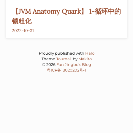
【JVM Anatomy Quark】 1-循环中的
锁粗化
2022-10-31
Proudly published with
Halo
Theme
Journal.
by
Makito
© 2026
Fan Jingbo's Blog
粤ICP备18020202号-1