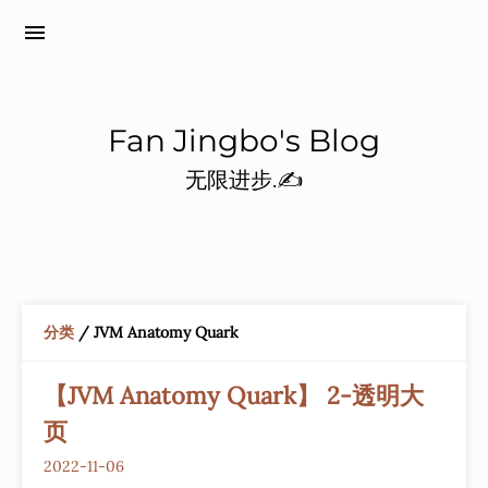
menu
Fan Jingbo's Blog
无限进步.✍️
分类
/ JVM Anatomy Quark
【JVM Anatomy Quark】 2-透明大
页
2022-11-06